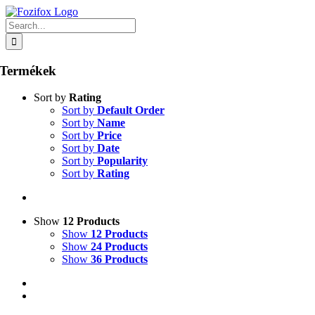
Skip
to
Search
content
for:
Termékek
Sort by
Rating
Sort by
Default Order
Sort by
Name
Sort by
Price
Sort by
Date
Sort by
Popularity
Sort by
Rating
Show
12 Products
Show
12 Products
Show
24 Products
Show
36 Products