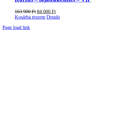
Original
Current
163 900
Ft
84 000
Ft
price
price
Kosárba teszem
Details
was:
is:
Facebook
X
Instagram
Pinterest
Page load link
163
84
Go
900 Ft.
000 Ft.
to
Top