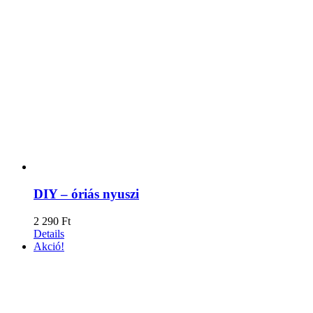
DIY – óriás nyuszi
2 290
Ft
Details
Akció!