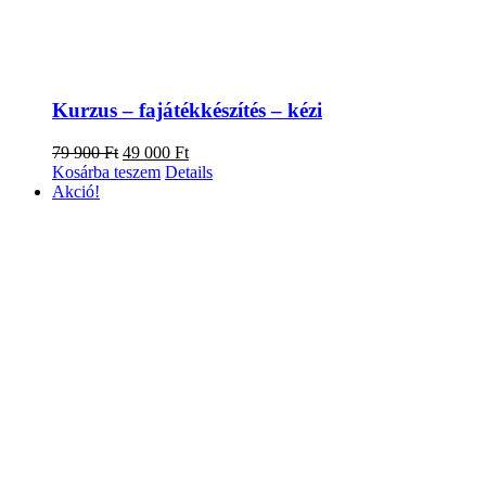
Kurzus – fajátékkészítés – kézi
Original
Current
79 900
Ft
49 000
Ft
price
price
Kosárba teszem
Details
was:
is:
Akció!
79
49
900 Ft.
000 Ft.