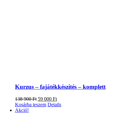
Kurzus – fajátékkészítés – komplett
Original
Current
138 900
Ft
59 000
Ft
price
price
Kosárba teszem
Details
was:
is:
Akció!
138
59
900 Ft.
000 Ft.