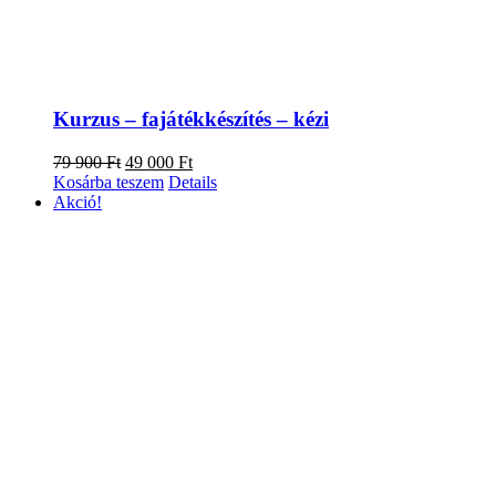
Kurzus – fajátékkészítés – kézi
Original
Current
79 900
Ft
49 000
Ft
price
price
Kosárba teszem
Details
was:
is:
Akció!
79
49
900 Ft.
000 Ft.