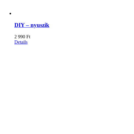
DIY – nyuszik
2 990
Ft
Details