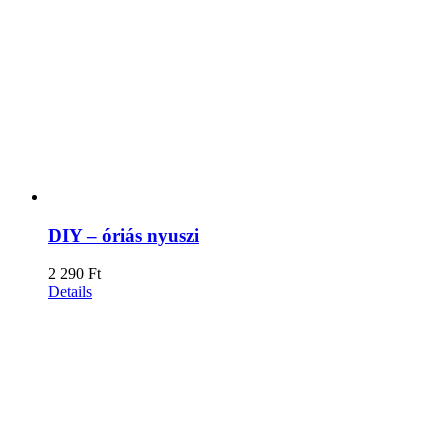
DIY – óriás nyuszi
2 290
Ft
Details