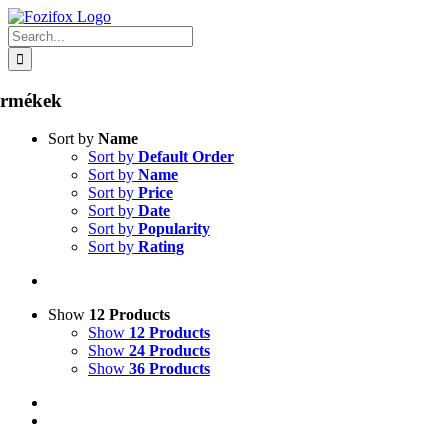
Skip
to
Search
content
for:
ermékek
Sort by
Name
Sort by
Default Order
Sort by
Name
Sort by
Price
Sort by
Date
Sort by
Popularity
Sort by
Rating
Show
12 Products
Show
12 Products
Show
24 Products
Show
36 Products