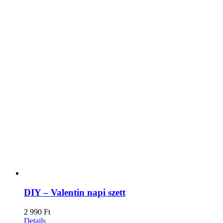
DIY – Valentin napi szett
2 990
Ft
Details