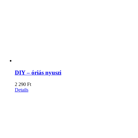
DIY – óriás nyuszi
2 290
Ft
Details