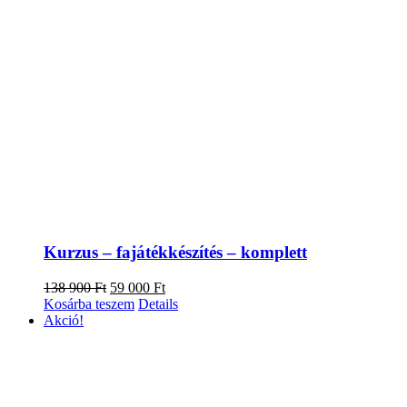
Kurzus – fajátékkészítés – komplett
Original
Current
138 900
Ft
59 000
Ft
price
price
Kosárba teszem
Details
was:
is:
Akció!
138
59
900 Ft.
000 Ft.