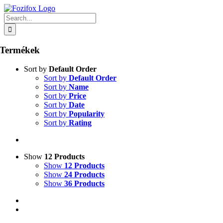
Skip
to
Search
content
for:
Termékek
Sort by
Default Order
Sort by
Default Order
Sort by
Name
Sort by
Price
Sort by
Date
Sort by
Popularity
Sort by
Rating
Show
12 Products
Show
12 Products
Show
24 Products
Show
36 Products