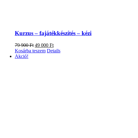
Kurzus – fajátékkészítés – kézi
Original
Current
79 900
Ft
49 000
Ft
price
price
Kosárba teszem
Details
was:
is:
Akció!
79
49
900 Ft.
000 Ft.