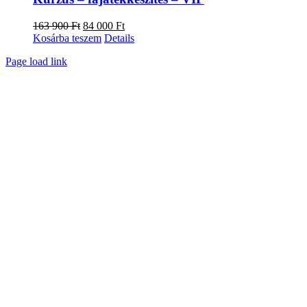
Original
Current
163 900
Ft
84 000
Ft
price
price
Kosárba teszem
Details
was:
is:
Facebook
X
Instagram
Pinterest
Page load link
163
84
Go
900 Ft.
000 Ft.
to
Top