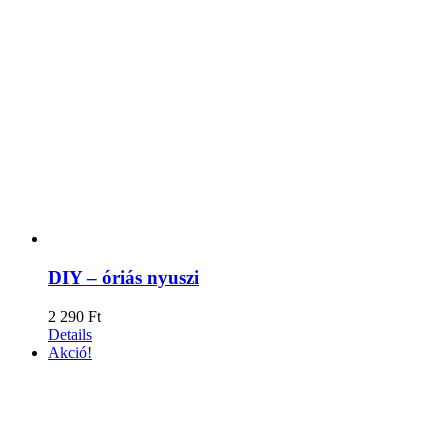
DIY – óriás nyuszi
2 290
Ft
Details
Akció!