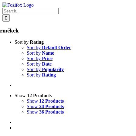
Skip
to
Search
content
for:
ermékek
Sort by
Rating
Sort by
Default Order
Sort by
Name
Sort by
Price
Sort by
Date
Sort by
Popularity
Sort by
Rating
Show
12 Products
Show
12 Products
Show
24 Products
Show
36 Products