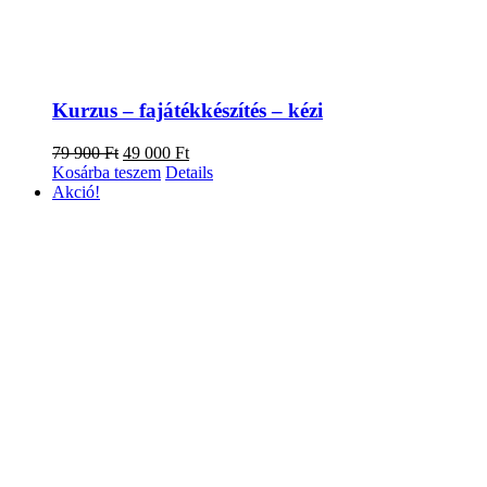
Kurzus – fajátékkészítés – kézi
Original
Current
79 900
Ft
49 000
Ft
price
price
Kosárba teszem
Details
was:
is:
Akció!
79
49
900 Ft.
000 Ft.