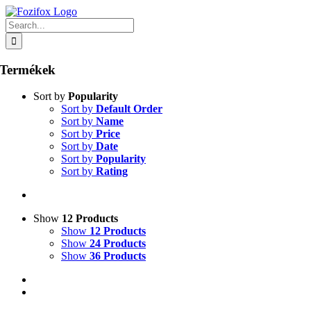
Skip
to
Search
content
for:
Termékek
Sort by
Popularity
Sort by
Default Order
Sort by
Name
Sort by
Price
Sort by
Date
Sort by
Popularity
Sort by
Rating
Show
12 Products
Show
12 Products
Show
24 Products
Show
36 Products