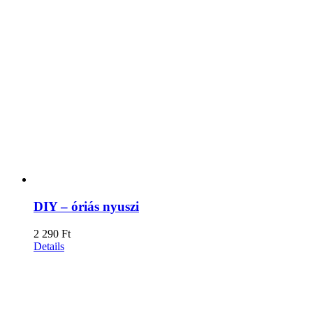
DIY – óriás nyuszi
2 290
Ft
Details