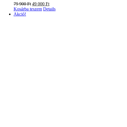
Original
Current
79 900
Ft
49 000
Ft
price
price
Kosárba teszem
Details
was:
is:
Akció!
79
49
900 Ft.
000 Ft.