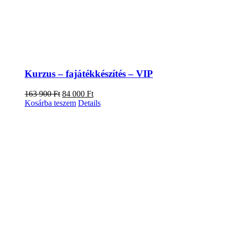
Kurzus – fajátékkészítés – VIP
Original
Current
163 900
Ft
84 000
Ft
price
price
Kosárba teszem
Details
was:
is:
163
84
900 Ft.
000 Ft.