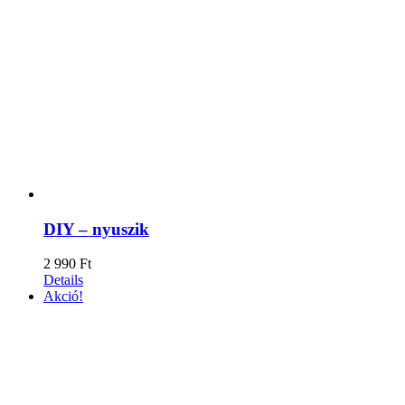
DIY – nyuszik
2 990
Ft
Details
Akció!