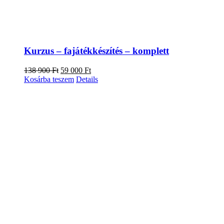
Kurzus – fajátékkészítés – komplett
Original
Current
138 900
Ft
59 000
Ft
price
price
Kosárba teszem
Details
was:
is:
138
59
900 Ft.
000 Ft.