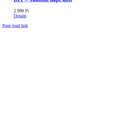
2 990
Ft
Details
Facebook
X
Instagram
Pinterest
Page load link
Go
to
Top